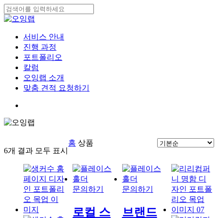
Skip
to
Close
main
Search
content
search
Menu
서비스 안내
진행 과정
포트폴리오
칼럼
오잉랩 소개
맞춤 견적 요청하기
search
홈
상품
6개 결과 모두 표시
문의하기
문의하기
로컬 스
브랜드