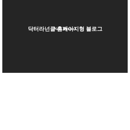
닥터라넌클 홈페이지형 블로그
Next Project