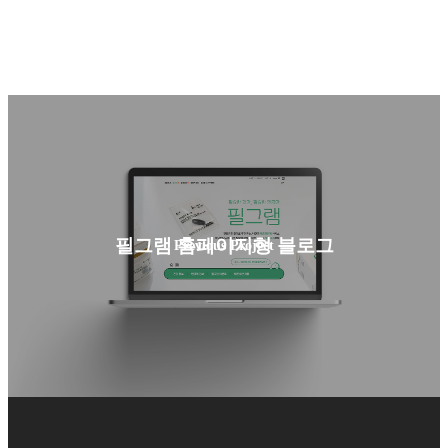
필그램 홈페이지형 블로그
Previous Project