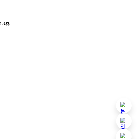
 8층
기본 
아임웹