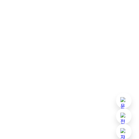
기본 
아임웹
맞춤 견