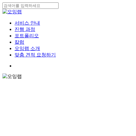
Skip
to
Close
main
Search
content
search
Menu
서비스 안내
진행 과정
포트폴리오
칼럼
오잉랩 소개
맞춤 견적 요청하기
search